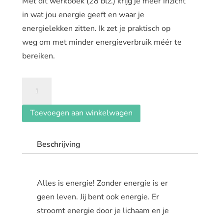
Met dit werkboek (28 blz.) krijg je meer inzicht
in wat jou energie geeft en waar je
energielekken zitten. Ik zet je praktisch op
weg om met minder energieverbruik méér te
bereiken.
Werkboek:
de
kracht
Toevoegen aan winkelwagen
van
energie
Beschrijving
PDF
aantal
Alles is energie! Zonder energie is er
geen leven. Jij bent ook energie. Er
stroomt energie door je lichaam en je